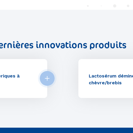
rnières innovations produits
riques à
Lactosérum déminé
chèvre/brebis