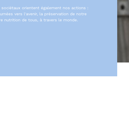
sociétaux orientent également nos actions :
nées vers l'avenir, la préservation de notre
e nutrition de tous, à travers le monde.