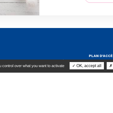
Menu Pi
PLAN D'ACCÈ
Membre de la coopérative
MENTIONS LÉ
 control over what you want to activate
OK, accept all
rs
Sodiaal
CONFIDENTIA
r-Saône
CONDITIONS
11 11
COOKIES
PLA