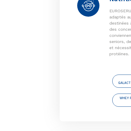
EUROSERUM 
adaptés a
destinées à
des concen
conviennen
seniors, de
et nécessi
protéines.
GALACT
WHEY 