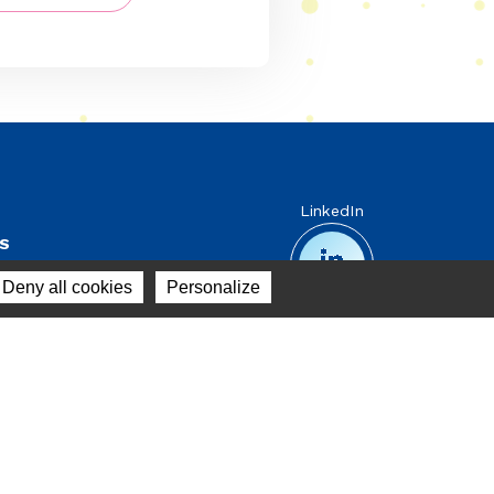
ed de page
LinkedIn
S
GALES, POLITIQUE
Deny all cookies
Personalize
LITÉ
Contact
 GÉNÉRALES DE VENTE
N DU SITE