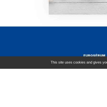
EUROSÉRUM
Vous êtes sur le site Euroserum
This site uses cookies and gives you
Route de Ville
70170 Port-su
France
+33 (0)3 84 96 